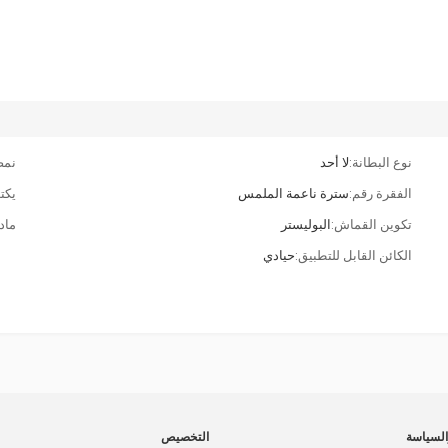
نوع البطانة:
لا أحد
نمط
الفقرة رقم:
سترة ناعمة الملمس
يكت
تكوين القماش:
البوليستر
ماد
الكائن القابل للتطبيق:
حيادي
لسياسة
التخصيص