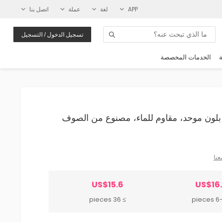
APP
لغة
عملة
اتصل بنا
تسجيل الدخول / التسجيل
ة
الخدمات المخصصة
صري بلون موحد، مقاوم للماء، مصنوع من الصوف
عنا
US$15.6
US$16
≥ 36 pieces
6-35