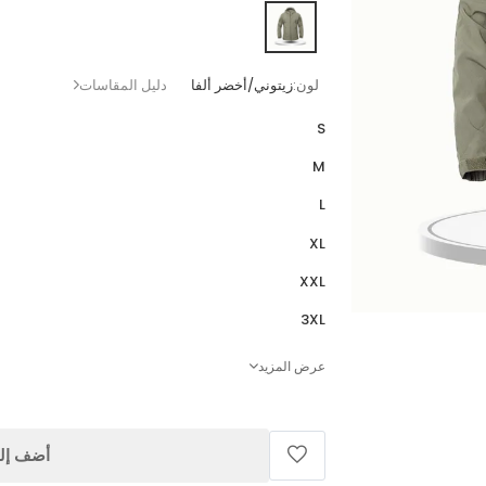
لون:
زيتوني/أخضر ألفا
دليل المقاسات
S
M
L
XL
XXL
3XL
عرض المزيد
أضف إلى