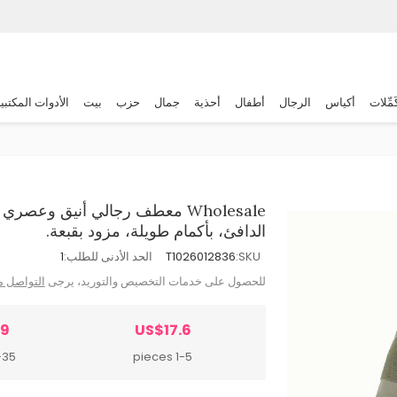
َمِّلات
أكياس
الرجال
أطفال
أحذية
جمال
حزب
بيت
الأدوات المكتبي
Wholesale معطف رجالي أنيق وع
الدافئ، بأكمام طويلة، مزود بقبعة.
SKU:
T1026012836
الحد الأدنى للطلب:
1
للحصول على خدمات التخصيص والتوريد، يرجى
التواصل م
.9
US$17.6
 pieces
1-5 pieces