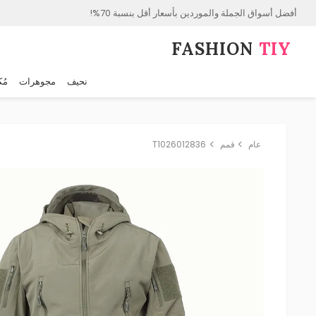
أفضل أسواق الجملة والموردين بأسعار أقل بنسبة 70%!
FASHION⁠
TIY
نحيف
مجوهرات
مُك
عام
قمم
T1026012836