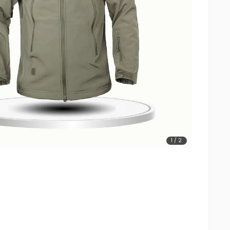
1
/
2