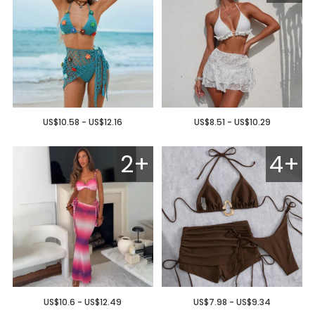
US$10.58 - US$12.16
US$8.51 - US$10.29
2+
4+
US$10.6 - US$12.49
US$7.98 - US$9.34