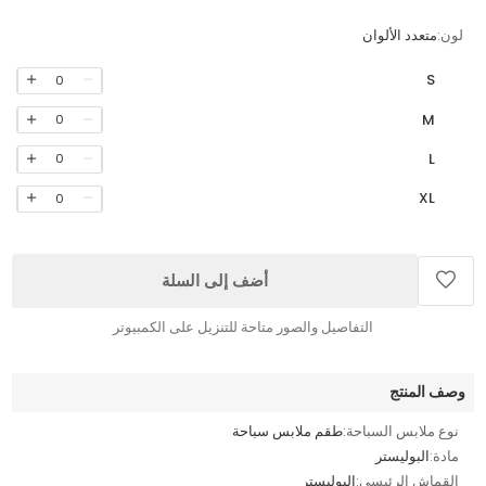
لون:
متعدد الألوان
S
0
M
0
L
0
XL
0
أضف إلى السلة
التفاصيل والصور متاحة للتنزيل على الكمبيوتر
وصف المنتج
نوع ملابس السباحة:
طقم ملابس سباحة
مادة:
البوليستر
القماش الرئيسي:
البوليستر