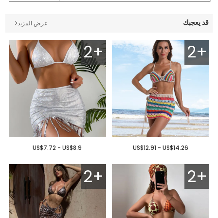
قد يعجبك
عرض المزيد
2+
2+
US$7.72 - US$8.9
US$12.91 - US$14.26
2+
2+