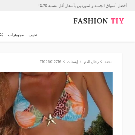
أفضل أسواق الجملة والموردين بأسعار أقل بنسبة 70%!
FASHION⁠
TIY
نحيف
مجوهرات
مُك
نحفة
رجال الدم
إيستات
T1026012716