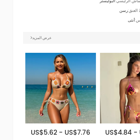
ماش الرئيسي:
البوليستر
العنق:
رسن
:
أنثى
عرض المزيد
US$5.62 - US$7.76
US$4.84 -