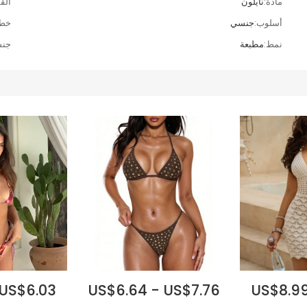
مادة:
نايلون
الق
أسلوب:
جنسي
خط 
نمط:
مطبعة
جنس
 US$6.03
US$6.64 - US$7.76
US$8.99