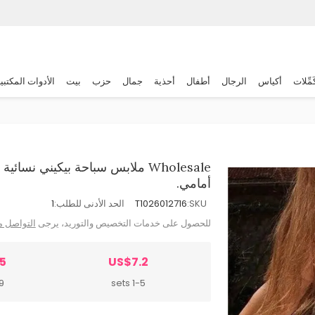
َمِّلات
أكياس
الرجال
أطفال
أحذية
جمال
حزب
بيت
الأدوات المكتبي
Wholesale ملابس سباحة بيكيني نسا
أمامي.
SKU:
T1026012716
الحد الأدنى للطلب:
1
للحصول على خدمات التخصيص والتوريد، يرجى
التواصل م
5
US$7.2
ts
1-5 sets