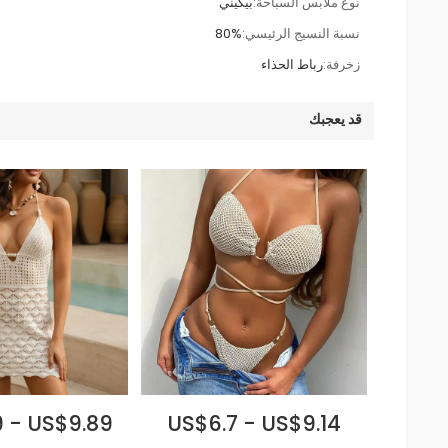
نوع ملابس السباحة:
بيكيني
نسبة النسيج الرئيسي:
80%
زخرفة:
رباط الحذاء
قد يعجبك
 - US$9.89
US$6.7 - US$9.14