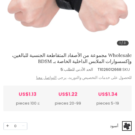
1
/
3
Wholesale مجموعة من الأصفاد المتقاطعة الجنسية للبالغين،
وإكسسوارات الملابس الداخلية الخاصة بـ BDSM
SKU:
T1026012668
الحد الأدنى للطلب:
5
للحصول على خدمات التخصيص والتوريد، يرجى
التواصل معنا
US$1.13
US$1.22
US$1.34
≥ 100 pieces
20-99 pieces
5-19 pieces
أسود
0