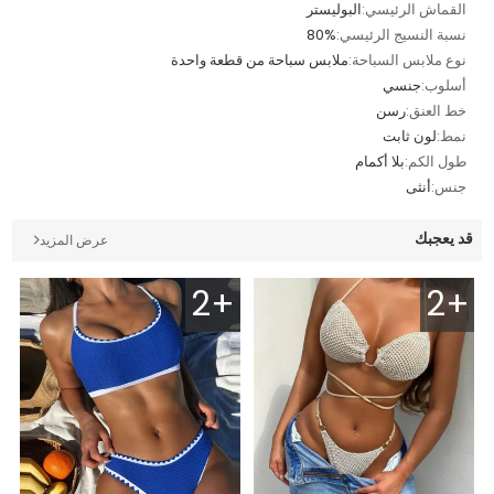
القماش الرئيسي:
البوليستر
نسبة النسيج الرئيسي:
80%
نوع ملابس السباحة:
ملابس سباحة من قطعة واحدة
أسلوب:
جنسي
خط العنق:
رسن
نمط:
لون ثابت
طول الكم:
بلا أكمام
جنس:
أنثى
قد يعجبك
عرض المزيد
2+
2+