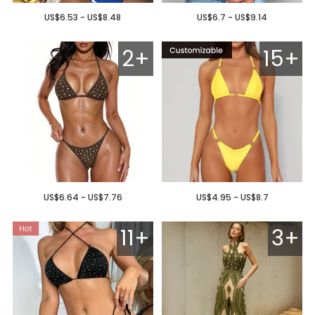
US$6.53 - US$8.48
US$6.7 - US$9.14
2+
15+
US$6.64 - US$7.76
US$4.95 - US$8.7
11+
3+