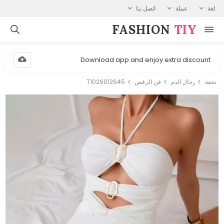
لغة
عملة
اتصل بنا
FASHION⁠
TIY
Download app and enjoy extra discount
نحفة
رجال الدم
فن الرقص
T1026012645