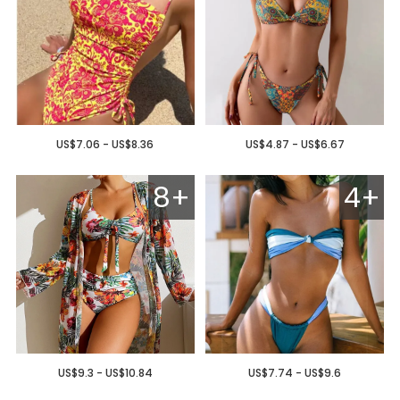
US$7.06 - US$8.36
US$4.87 - US$6.67
8+
4+
US$9.3 - US$10.84
US$7.74 - US$9.6