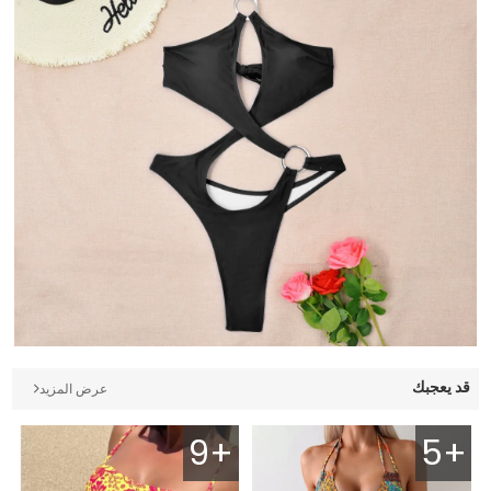
قد يعجبك
عرض المزيد
9+
5+