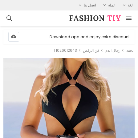
لغة
عملة
اتصل بنا
FASHION⁠
TIY
Download app and enjoy extra discount
نحفة
رجال الدم
فن الرقص
T1026012643