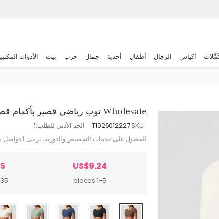
َمِّلات
أكياس
الرجال
أطفال
أحذية
جمال
حزب
بيت
الأدوات المكتبي
Wholesale توب رياضي قصير بأكمام قصيرة، بلون واحد وضيق للنساء
SKU:
T1026012227
الحد الأدنى للطلب:
1
للحصول على خدمات التخصيص والتوريد، يرجى
التواصل م
55
US$9.24
 pieces
1-5 pieces