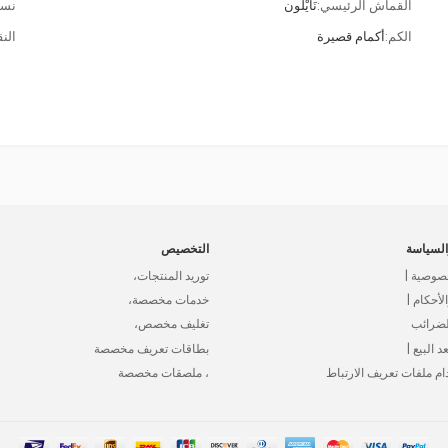
القماش الرئيسي:
نَايْلُون
نسب
الكم:
أكمام قصيرة
الن
لسياسة
التخصيص
صوصية |
توريد المنتجات،
أحكام |
خدمات مخصصة،
لضرائب
تغليف مخصص،
د البيع |
بطاقات تعريف مخصصة
ام ملفات تعريف الارتباط
، ملصقات مخصصة