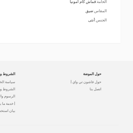
الخامة:
قماش كام أمونيا
المقاس:
ضيق
الجنس:
أنثى
حول الموضة
الشروط وا
حول فاشون تي واي |
سياسة الخ
اتصل بنا
الشروط وال
الرسوم وا
| خدمة ما بع
بيان استخد