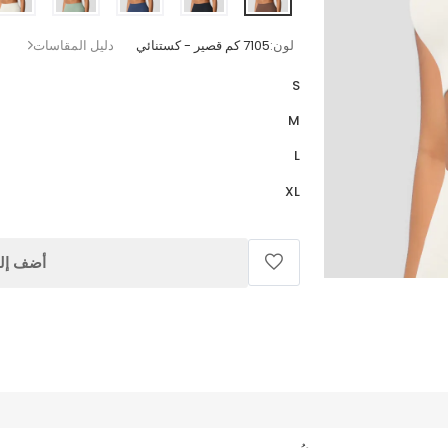
لون:
7105 كم قصير - كستنائي
دليل المقاسات
S
M
L
XL
أضف إلى