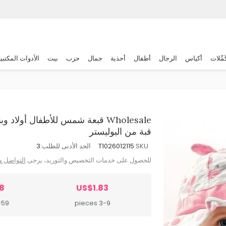
َمِّلات
أكياس
الرجال
أطفال
أحذية
جمال
حزب
بيت
الأدوات المكتبي
Wholesale قبعة شمس للأطفال أول
قبة من البوليستر
SKU:
T1026012115
الحد الأدنى للطلب:
3
للحصول على خدمات التخصيص والتوريد، يرجى
التواصل م
8
US$1.83
 pieces
3-9 pieces