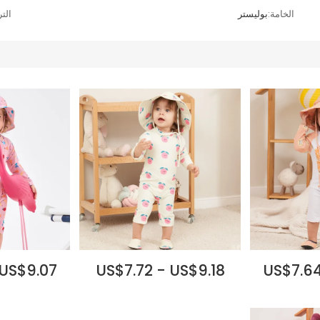
الخامة:
بوليستر
التر
 US$9.07
US$7.72 - US$9.18
US$7.64