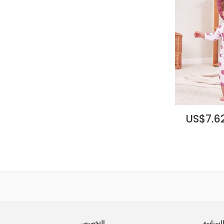
US$7.62
لسياسة
التخصيص