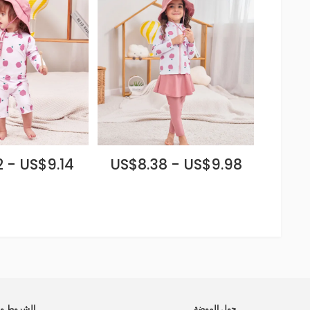
 - US$9.14
US$8.38 - US$9.98
حول الموضة
الشروط وا