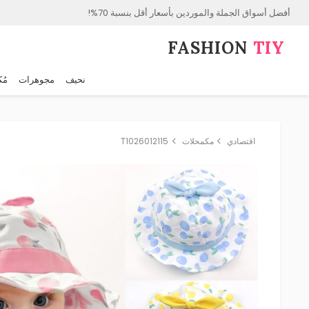
أفضل أسواق الجملة والموردين بأسعار أقل بنسبة 70%!
FASHION⁠
TIY
نحيف
مجوهرات
مُك
اقتصادي
مكمحلات
T1026012115