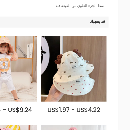
نمط الجزء العلوي من القبعة:
قبة
قد يعجبك
 - US$9.24
US$1.97 - US$4.22