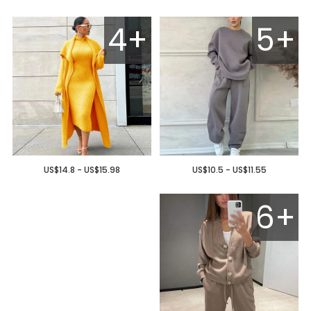
4+
5+
US$14.8 - US$15.98
US$10.5 - US$11.55
6+