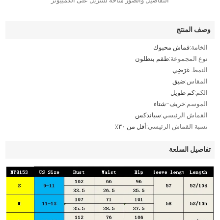
التفاصيل والصور متاحة للتنزيل على الكمبيوتر
وصف المنتج
الخامة:
قماش محبوك
نوع المجموعة:
طقم بنطلون
النمط:
عَرَضِي
المقاس:
ضيق
الكم:
كم طويل
الموسم:
خريف-شتاء
القماش الرئيسي:
سباندكس
نسبة القماش الرئيسي:
أقل من ٣٠٪
تفاصيل السلعة