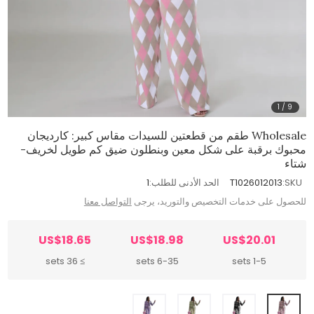
1
/
9
Wholesale طقم من قطعتين للسيدات مقاس كبير: كارديجان
محبوك برقبة على شكل معين وبنطلون ضيق كم طويل لخريف-
شتاء
SKU:
T1026012013
الحد الأدنى للطلب:
1
للحصول على خدمات التخصيص والتوريد، يرجى
التواصل معنا
US$18.65
US$18.98
US$20.01
≥ 36 sets
6-35 sets
1-5 sets