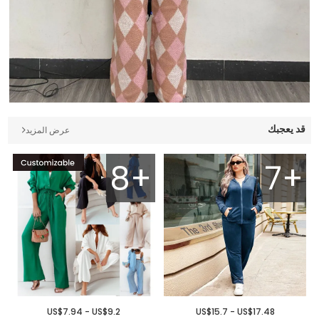
قد يعجبك
عرض المزيد
8+
7+
US$7.94 - US$9.2
US$15.7 - US$17.48