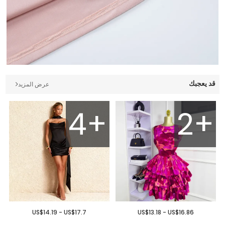
قد يعجبك
عرض المزيد
4+
2+
US$14.19 - US$17.7
US$13.18 - US$16.86