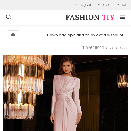
لغة
عملة
اتصل بنا
FASHION⁠
TIY
Download app and enjoy extra discount
نحفة
أف
T1026011999