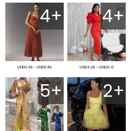
4+
4+
US$13.46 - US$16.86
US$14.39 - US$20.12
5+
2+