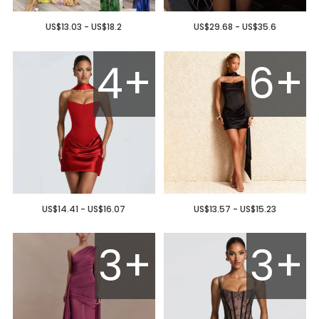
US$13.03 - US$18.2
US$29.68 - US$35.6
4+
6+
US$14.41 - US$16.07
US$13.57 - US$15.23
3+
3+