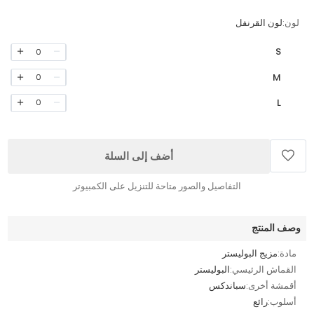
لون:
لون القرنفل
S
0
M
0
L
0
أضف إلى السلة
التفاصيل والصور متاحة للتنزيل على الكمبيوتر
وصف المنتج
مادة:
مزيج البوليستر
القماش الرئيسي:
البوليستر
أقمشة أخرى:
سباندكس
أسلوب:
رائع