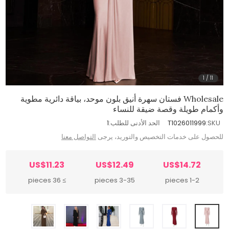
1
/
11
Wholesale فستان سهرة أنيق بلون موحد، بياقة دائرية مطوية
وأكمام طويلة وقصة ضيقة للنساء
SKU:
T1026011999
الحد الأدنى للطلب:
1
للحصول على خدمات التخصيص والتوريد، يرجى
التواصل معنا
US$11.23
US$12.49
US$14.72
≥ 36 pieces
3-35 pieces
1-2 pieces