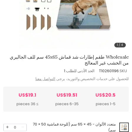
1
/
4
Wholesale طقم إطارات شد قماش 45x65 سم للف الجاليري
من الخشب غير المعالج
SKU:
T102601196
الحد الأدنى للطلب:
1
للحصول على خدمات التخصيص والتوريد، يرجى
التواصل معنا
US$19.1
US$19.51
US$20.5
≥ 36 pieces
6-35 pieces
1-5 pieces
متعدد الألوان - 45 × 65 سم (للوحة قماشية 50 × 70
0
سم)