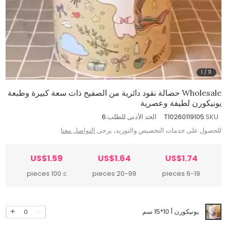
1
/
11
Wholesale حصالة نقود دائرية من الصفيح ذات سعة كبيرة وطبعة
يونيكورن لطيفة وعصرية
SKU:
T10260119105
الحد الأدنى للطلب:
6
للحصول على خدمات التخصيص والتوريد، يرجى
التواصل معنا
US$1.59
US$1.64
US$1.74
≥ 100 pieces
20-99 pieces
6-19 pieces
يونيكورن أ 10*15 سم
0