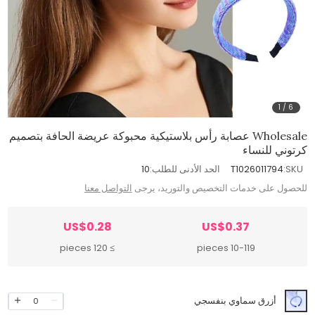
1
/
6
Wholesale عصابة رأس بلاستيكية محبوكة عريضة الحافة بتصميم
كرتوني للنساء
SKU:
T1026011794
الحد الأدنى للطلب:
10
للحصول على خدمات التخصيص والتوريد، يرجى
التواصل معنا
US$0.28
US$0.37
≥ 120 pieces
10-119 pieces
أزرق سماوي بنفسجي
0