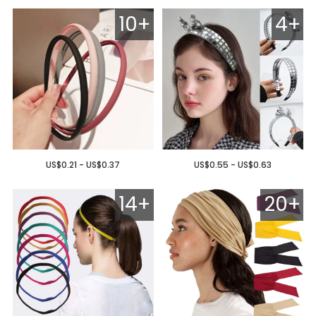
10+
4+
US$0.21 - US$0.37
US$0.55 - US$0.63
14+
20+