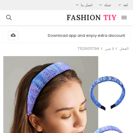
لغة
عملة
اتصل بنا
FASHION⁠
TIY
Download app and enjoy extra discount
العجل
لا شي
T1026011794