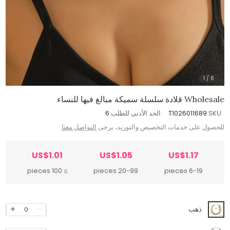
1
/
6
Wholesale قلادة سلسلة سميكة مبالغ فيها للنساء
SKU:
T1026011689
الحد الأدنى للطلب:
6
للحصول على خدمات التخصيص والتوريد، يرجى
التواصل معنا
US$1.01
US$1.05
US$1.17
≥ 100 pieces
20-99 pieces
6-19 pieces
ذهب
0