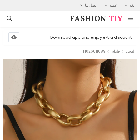
لغة
عملة
اتصل بنا
FASHION⁠
TIY
Download app and enjoy extra discount
العجل
قلدام
T1026011689