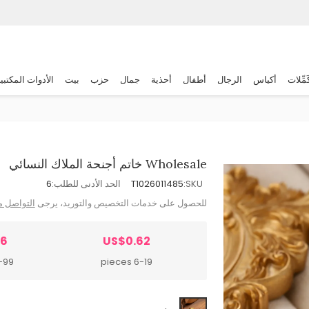
َمِّلات
أكياس
الرجال
أطفال
أحذية
جمال
حزب
بيت
الأدوات المكتبي
Wholesale خاتم أجنحة الملاك النسائي
SKU:
T1026011485
الحد الأدنى للطلب:
6
للحصول على خدمات التخصيص والتوريد، يرجى
التواصل م
56
US$0.62
 pieces
6-19 pieces