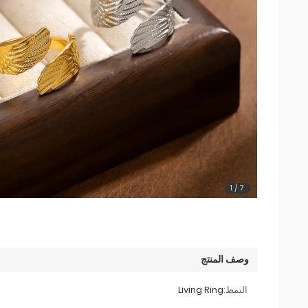
1
/
7
وصف المنتج
النمط:
Living Ring