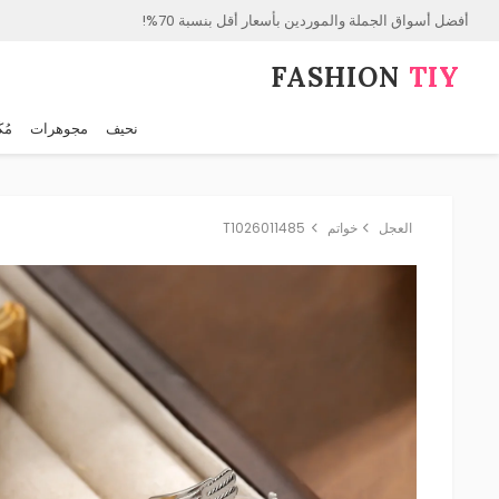
أفضل أسواق الجملة والموردين بأسعار أقل بنسبة 70%!
FASHION⁠
TIY
نحيف
مجوهرات
مُك
العجل
خواتم
T1026011485