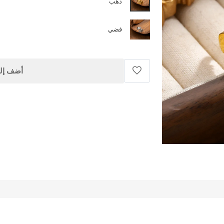
ذهب
فضي
أضف إلى