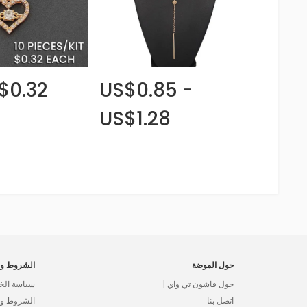
$0.32
US$0.85 -
US$1.28
حول الموضة
الشروط وا
حول فاشون تي واي |
سياسة الخ
اتصل بنا
الشروط وال