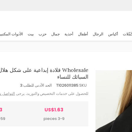
َمِّلات
أكياس
الرجال
أطفال
أحذية
جمال
حزب
بيت
الأدوات المكتبي
Wholesale قلادة إبداعية على شك
السبائك للنساء
SKU:
T1026011385
الحد الأدنى للطلب:
3
للحصول على خدمات التخصيص والتوريد، يرجى
التواصل م
3
US$1.63
 pieces
3-9 pieces