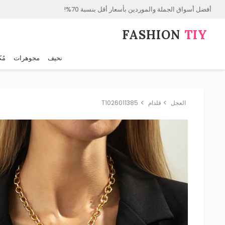
أفضل أسواق الجملة والموردين بأسعار أقل بنسبة 70%!
FASHION⁠
TIY
نحيف
مجوهرات
مُك
العجل
قلدام
T1026011385