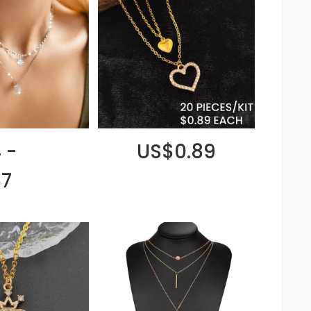
 -
US$0.89
67