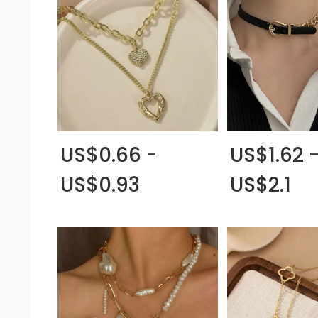
US$0.66 -
US$1.62 
US$0.93
US$2.1