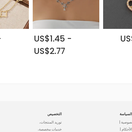
-
US$1.45 -
US
US$2.77
لسياسة
التخصيص
صوصية |
توريد المنتجات،
أحكام |
خدمات مخصصة،