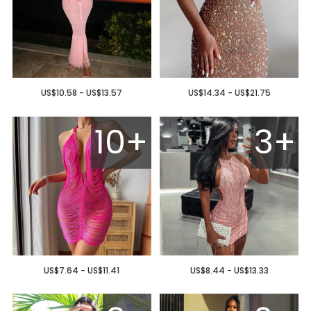
US$10.58 - US$13.57
US$14.34 - US$21.75
10+
3+
US$7.64 - US$11.41
US$8.44 - US$13.33