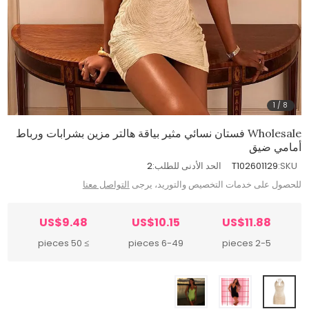
1
/
8
Wholesale فستان نسائي مثير بياقة هالتر مزين بشرابات ورباط
أمامي ضيق
SKU:
T102601129
الحد الأدنى للطلب:
2
للحصول على خدمات التخصيص والتوريد، يرجى
التواصل معنا
US$9.48
US$10.15
US$11.88
≥ 50 pieces
6-49 pieces
2-5 pieces