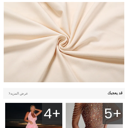
قد يعجبك
عرض المزيد
4+
5+