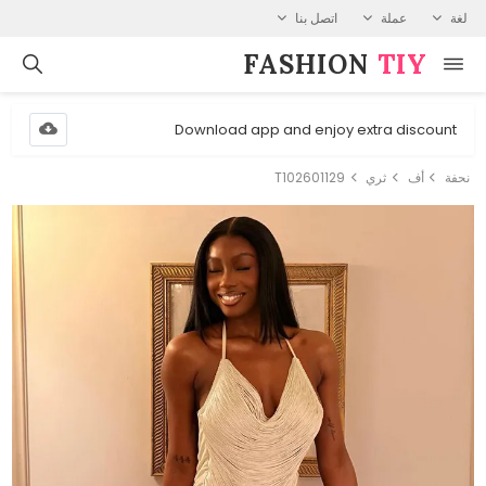
لغة
عملة
اتصل بنا
FASHION⁠
TIY
Download app and enjoy extra discount
نحفة
أف
ثري
T102601129