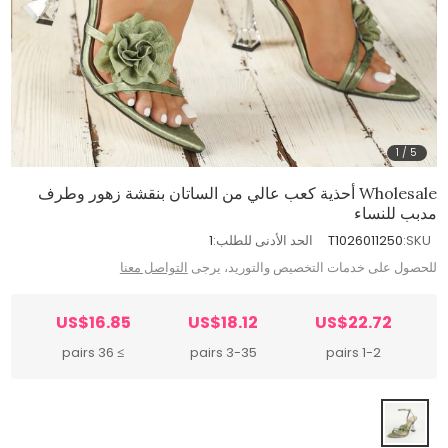
1
/
5
Wholesale أحذية كعب عالي من الساتان بنقشة زهور وطرف
مدبب للنساء
SKU:
T1026011250
الحد الأدنى للطلب:
1
للحصول على خدمات التخصيص والتوريد، يرجى
التواصل معنا
US$16.85
US$18.12
US$22.72
≥ 36 pairs
3-35 pairs
1-2 pairs