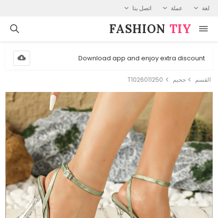
لغة
عملة
اتصل بنا
FASHION⁠
TIY
Download app and enjoy extra discount
القسم
جحيم
T1026011250