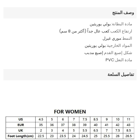
وصف المنتج
مادة البطانة:
بولي يوريثين
ارتفاع الكعب:
كعب عال جداً (أكثر من 8 سم)
النمط:
موري غيرل
المواد الخارجية:
بولي يوريثين
شكل إصبع القدم:
إصبع مدبب
مادة النعل:
PVC
تفاصيل السلعة