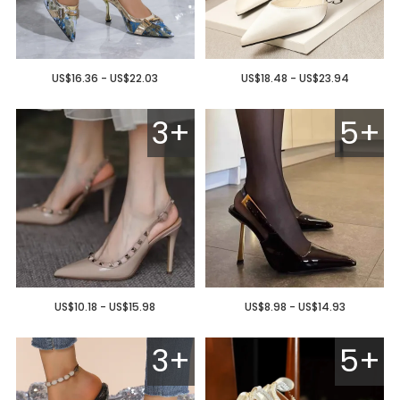
US$16.36 - US$22.03
US$18.48 - US$23.94
3+
5+
US$10.18 - US$15.98
US$8.98 - US$14.93
3+
5+