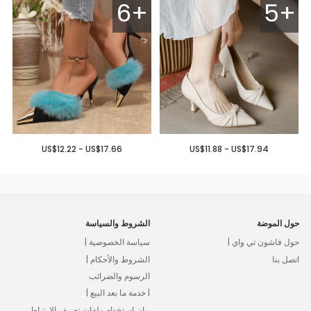
6+
5+
US$12.22 - US$17.66
US$11.88 - US$17.94
حول الموضة
الشروط والسياسة
حول فاشون تي واي |
سياسة الخصوصية |
اتصل بنا
الشروط والأحكام |
الرسوم والضرائب
| خدمة ما بعد البيع |
بيان استخدام ملفات تعريف الارتباط