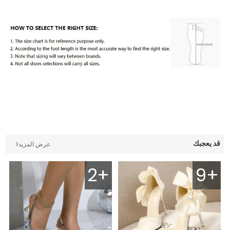
قد يعجبك
عرض المزيد
2+
9+