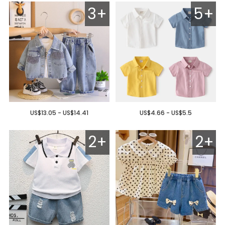
3+
5+
US$13.05 - US$14.41
US$4.66 - US$5.5
2+
2+