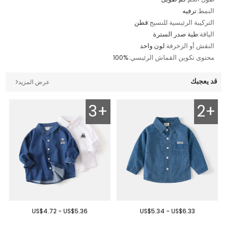
النمط:
ترفيه
التركيبة الرئيسية للنسيج:
قطن
الياقة:
طية صدر السترة
النقش أو الزخرفة:
لون واحد
محتوى تكوين القماش الرئيسي:
100%
قد يعجبك
عرض المزيد
3+
2+
US$4.72 - US$5.36
US$5.34 - US$6.33