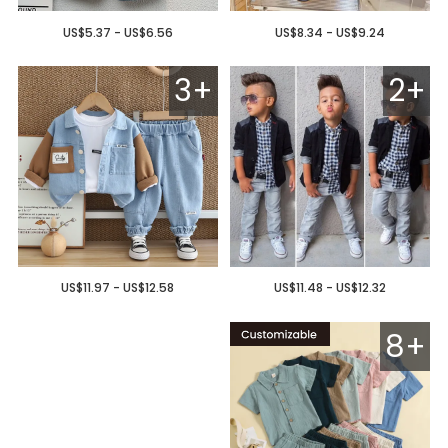
US$5.37 - US$6.56
US$8.34 - US$9.24
3+
2+
US$11.97 - US$12.58
US$11.48 - US$12.32
8+