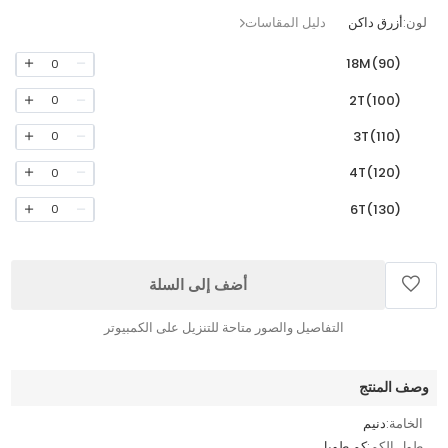
لون:
أزرق داكن
دليل المقاسات
18M(90)
0
2T(100)
0
3T(110)
0
4T(120)
0
6T(130)
0
أضف إلى السلة
التفاصيل والصور متاحة للتنزيل على الكمبيوتر
وصف المنتج
الخامة:
دنيم
طول الكم:
كم طويل