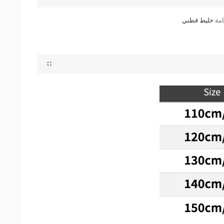
مة:
خليط قطني