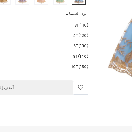
لون:
الشمبانيا
3T(110)
4T(120)
6T(130)
8T(140)
10T(150)
أضف إلى