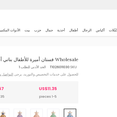
َمِّلات
أكياس
الرجال
أطفال
أحذية
جمال
حزب
بيت
الأدوات المكتبي
Wholesale فستان أميرة للأطفال بناتي أنيق مطرز بالترتر بشبكة وأكمام منفوشة
SKU:
T1026011030
الحد الأدنى للطلب:
1
للحصول على خدمات التخصيص والتوريد، يرجى
التواصل م
67
US$11.35
 pieces
1-5 pieces