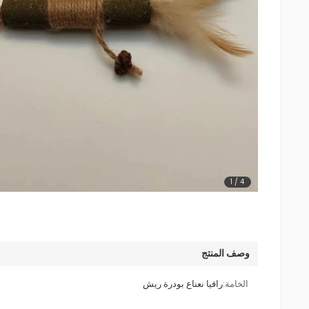
1
/
4
وصف المنتج
الخامة:
رافيا نعناع بودرة ريش