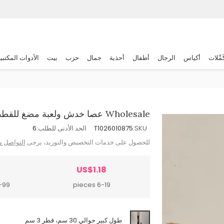
َمِّلات
أكياس
الرجال
أطفال
أحذية
جمال
حزب
بيت
الأدوات المكتبي
Wholesale عصا خدش ولعبة مضغ للقطط بنكهة النعناع
SKU:
T1026010875
الحد الأدنى للطلب:
6
للحصول على خدمات التخصيص والتوريد، يرجى
التواصل م
1
US$1.18
 pieces
6-19 pieces
طول كبير حوالي 30 سم، قطر 3 سم