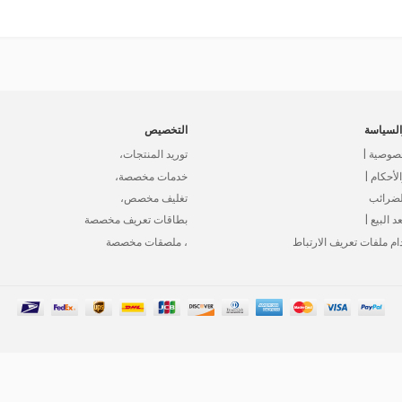
لسياسة
التخصيص
صوصية |
توريد المنتجات،
أحكام |
خدمات مخصصة،
لضرائب
تغليف مخصص،
د البيع |
بطاقات تعريف مخصصة
ام ملفات تعريف الارتباط
، ملصقات مخصصة