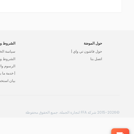
حول الموضة
الشروط وا
حول فاشون تي واي |
سياسة الخ
اتصل بنا
الشروط وال
الرسوم وا
| خدمة ما بع
بيان استخد
©2015-2026 شركة FFA لتجارة الجملة، جميع الحقوق محفوظة