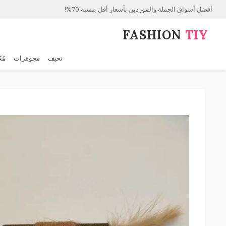
أفضل أسواق الجملة والموردين بأسعار أقل بنسبة 70%!
FASHION⁠
TIY
نحيف
مجوهرات
مُك