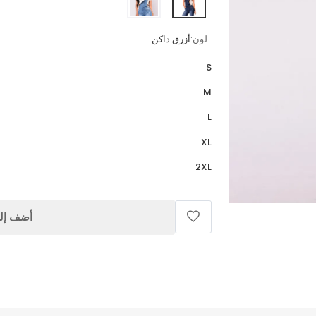
لون:
أزرق داكن
S
M
L
XL
2XL
أضف إلى