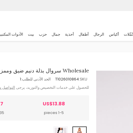
َمِّلات
أكياس
الرجال
أطفال
أحذية
جمال
حزب
بيت
الأدوات المكتبي
Wholesale سروال بذلة دنيم ضيق وممزق للنساء
SKU:
T1026010864
الحد الأدنى للطلب:
1
للحصول على خدمات التخصيص والتوريد، يرجى
التواصل م
67
US$13.88
ieces
1-5 pieces