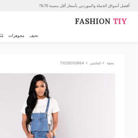
أفضل أسواق الجملة والموردين بأسعار أقل بنسبة 70%!
FASHION⁠
TIY
نحيف
مجوهرات
مُك
نحفة
العاشم
T1026010864