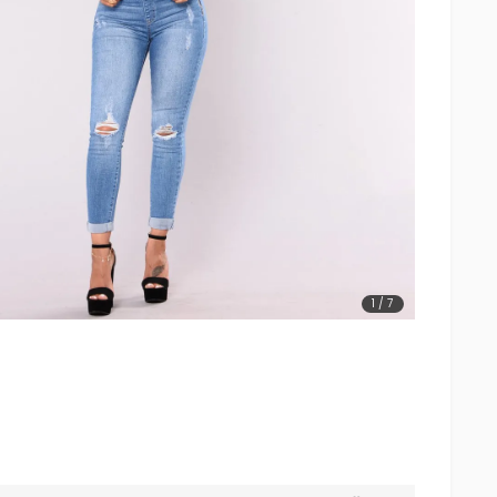
1
/
7