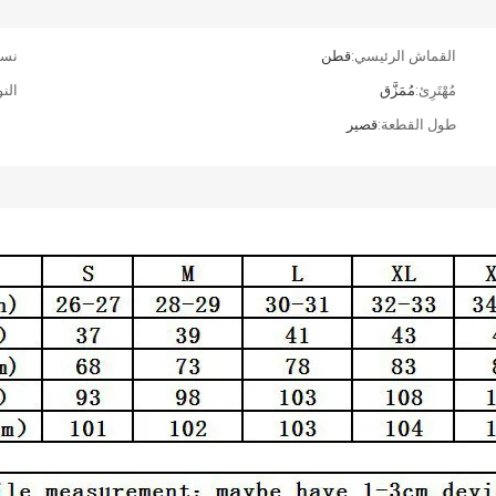
القماش الرئيسي:
قطن
نسي
مُهْتَرِئ:
مُمَزَّق
النو
طول القطعة:
قصير