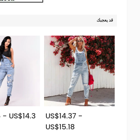
قد يعجبك
 - US$14.3
US$14.37 -
US$15.18