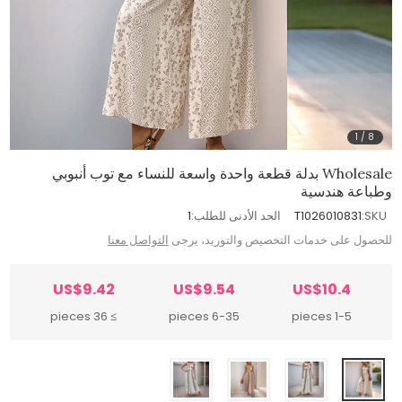
1
/
8
Wholesale بدلة قطعة واحدة واسعة للنساء مع توب أنبوبي
وطباعة هندسية
SKU:
T1026010831
الحد الأدنى للطلب:
1
للحصول على خدمات التخصيص والتوريد، يرجى
التواصل معنا
US$9.42
US$9.54
US$10.4
≥ 36 pieces
6-35 pieces
1-5 pieces