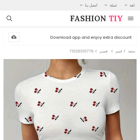
لغة
عملة
اتصل بنا
FASHION⁠
TIY
Download app and enjoy extra discount
نحفة
قمم
· قصير
T1026010779