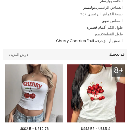
الخامة:
بوليستر
القماش الرئيسي:
بوليستر
نسبة القماش الرئيسي:
٪٩٥
المقاس:
ضيق
طول الكم:
أكمام قصيرة
طول القطعة:
قصير
النقش أو الزخرفة:
Cherry Cherries Fruit
قد يعجبك
عرض المزيد
8+
US$2.5 - US$2.78
US$3.58 - US$5.4