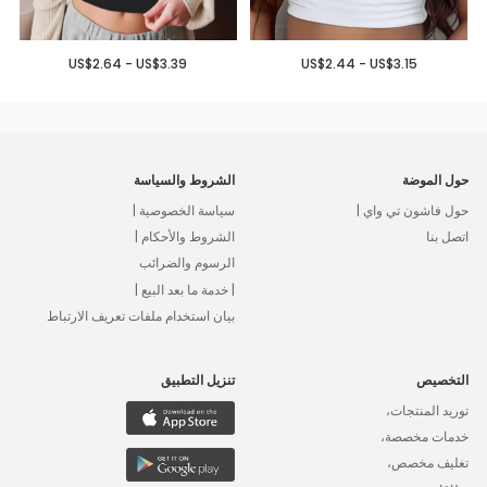
US$2.64 - US$3.39
US$2.44 - US$3.15
حول الموضة
الشروط والسياسة
حول فاشون تي واي |
سياسة الخصوصية |
اتصل بنا
الشروط والأحكام |
الرسوم والضرائب
| خدمة ما بعد البيع |
بيان استخدام ملفات تعريف الارتباط
التخصيص
تنزيل التطبيق
توريد المنتجات،
خدمات مخصصة،
تغليف مخصص،