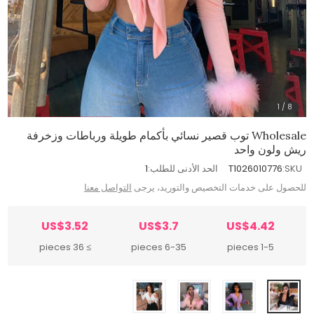
1
/
8
Wholesale توب قصير نسائي بأكمام طويلة ورباطات وزخرفة
ريش ولون واحد
SKU:
T1026010776
الحد الأدنى للطلب:
1
للحصول على خدمات التخصيص والتوريد، يرجى
التواصل معنا
US$3.52
US$3.7
US$4.42
≥ 36 pieces
6-35 pieces
1-5 pieces