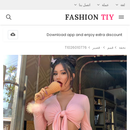
لغة
عملة
اتصل بنا
FASHION⁠
TIY
Download app and enjoy extra discount
نحفة
قمم
· قصير
T1026010776