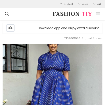
لغة
عملة
اتصل بنا
FASHION⁠
TIY
Download app and enjoy extra discount
نحفة
اختيار
T102601074