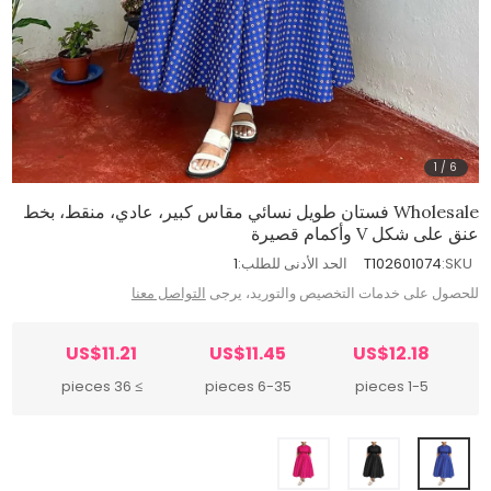
1
/
6
Wholesale فستان طويل نسائي مقاس كبير، عادي، منقط، بخط
عنق على شكل V وأكمام قصيرة
SKU:
T102601074
الحد الأدنى للطلب:
1
للحصول على خدمات التخصيص والتوريد، يرجى
التواصل معنا
US$11.21
US$11.45
US$12.18
≥ 36 pieces
6-35 pieces
1-5 pieces