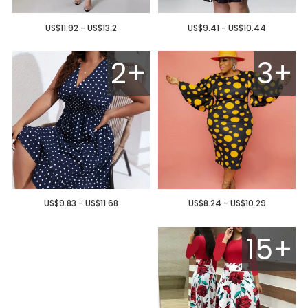
US$11.92 - US$13.2
US$9.41 - US$10.44
2+
3+
US$9.83 - US$11.68
US$8.24 - US$10.29
15+