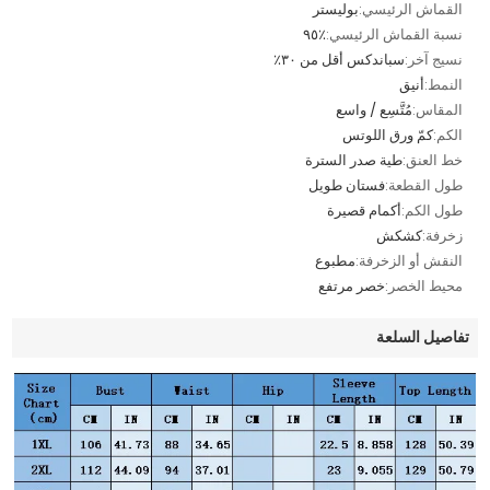
القماش الرئيسي:
بوليستر
نسبة القماش الرئيسي:
٪٩٥
نسيج آخر:
سباندكس أقل من ٣٠٪
النمط:
أنيق
المقاس:
مُتَّسِع / واسع
الكم:
كمّ ورق اللوتس
خط العنق:
طية صدر السترة
طول القطعة:
فستان طويل
طول الكم:
أكمام قصيرة
زخرفة:
كشكش
النقش أو الزخرفة:
مطبوع
محيط الخصر:
خصر مرتفع
تفاصيل السلعة