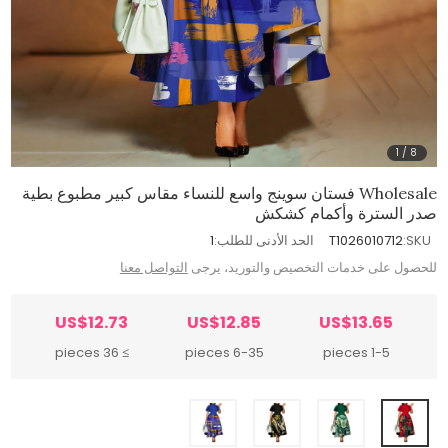
1
/
8
Wholesale فستان سوينج واسع للنساء مقاس كبير مطبوع بطية
صدر السترة وأكمام كشكش
SKU:
T1026010712
الحد الأدنى للطلب:
1
للحصول على خدمات التخصيص والتوريد، يرجى
التواصل معنا
US$12.73
US$12.85
US$13.65
≥ 36 pieces
6-35 pieces
1-5 pieces