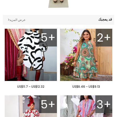
قد يعجبك
عرض المزيد
5+
2+
US$11.7 - US$12.32
US$8.46 - US$9.13
5+
3+