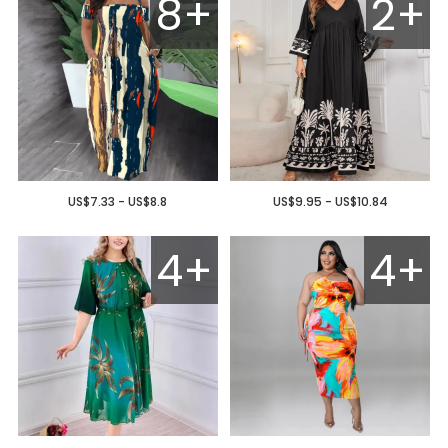
8+
2+
US$7.33 - US$8.8
US$9.95 - US$10.84
4+
4+