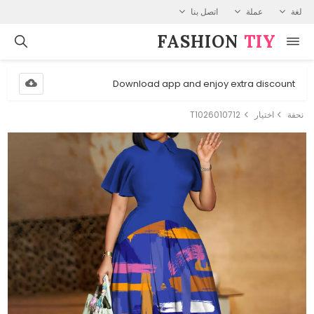
لغة
عملة
اتصل بنا
FASHION⁠
TIY
Download app and enjoy extra discount
نحفة
اختيار
T1026010712