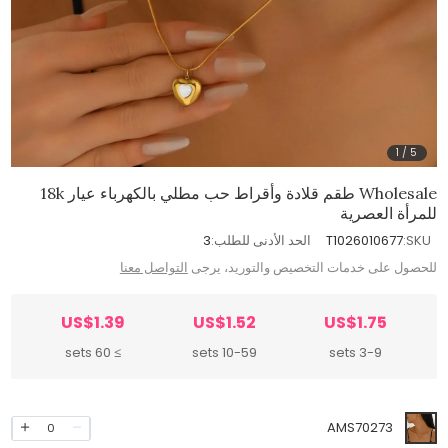
1
/
5
Wholesale طقم قلادة وأقراط حب مطلي بالكهرباء عيار 18k
للمرأة العصرية
SKU:
T1026010677
الحد الأدنى للطلب:
3
للحصول على خدمات التخصيص والتوريد، يرجى
التواصل معنا
US$1.39
US$1.52
US$1.75
≥ 60 sets
10-59 sets
3-9 sets
AMS70273
0