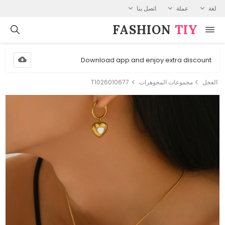
لغة
عملة
اتصل بنا
FASHION⁠
TIY
Download app and enjoy extra discount
العجل
مجموعات المجوهرات
T1026010677