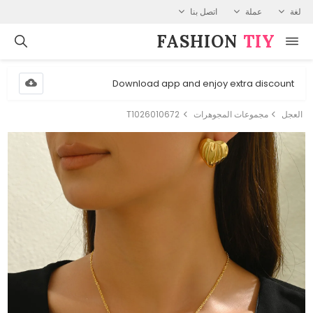
لغة
عملة
اتصل بنا
FASHION⁠
TIY
Download app and enjoy extra discount
العجل
مجموعات المجوهرات
T1026010672