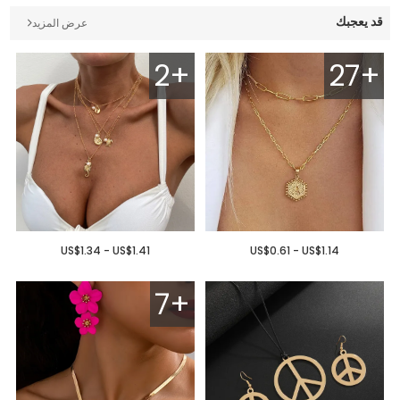
قد يعجبك
عرض المزيد
2+
27+
US$1.34 - US$1.41
US$0.61 - US$1.14
7+