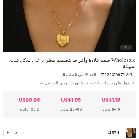
1
/
5
Wholesale طقم قلادة وأقراط بتصميم مطوي على شكل قلب،
سبيكة
SKU:
T1026010672
الحد الأدنى للطلب:
6
للحصول على خدمات التخصيص والتوريد، يرجى
التواصل معنا
US$0.96
US$1.05
US$1.18
≥ 100 sets
20-99 sets
6-19 sets
XL5744
0