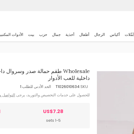
َمِّلات
أكياس
الرجال
أطفال
أحذية
جمال
حزب
بيت
الأدوات المكتبي
Wholesale طقم حمالة صدر وسروا
داخلية للعب الأدوار
SKU:
T1026010634
الحد الأدنى للطلب:
1
للحصول على خدمات التخصيص والتوريد، يرجى
التواصل م
1
US$7.28
s
1-5 sets