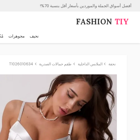
أفضل أسواق الجملة والموردين بأسعار أقل بنسبة 70%!
FASHION⁠
TIY
نحيف
مجوهرات
مُك
نحفة
الملابس الداخلية
طقم حمالات الصدرية
T1026010634