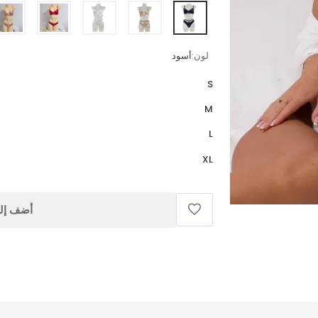
لون:
أسود
S
M
L
XL
أضف إلى