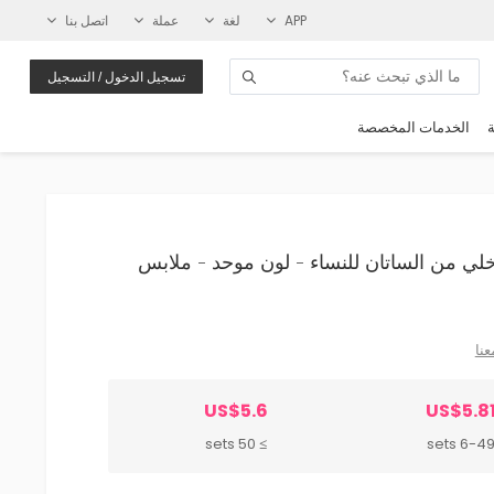
APP
لغة
عملة
اتصل بنا
تسجيل الدخول / التسجيل
ة
الخدمات المخصصة
ل داخلي من الساتان للنساء - لون موحد - ملابس
عنا
US$5.6
US$5.8
≥ 50 sets
6-49 set