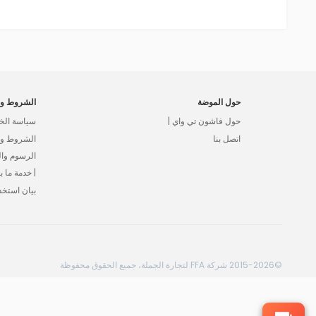
حول الموضة
الشروط وا
حول فاشون تي واي |
سياسة الخ
اتصل بنا
الشروط وال
الرسوم وا
| خدمة ما بع
بيان استخد
©2015-2026 شركة FFA لتجارة الجملة، جميع الحقوق محفوظة