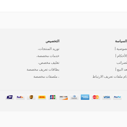
لسياسة
التخصيص
صوصية |
توريد المنتجات،
أحكام |
خدمات مخصصة،
لضرائب
تغليف مخصص،
د البيع |
بطاقات تعريف مخصصة
ام ملفات تعريف الارتباط
، ملصقات مخصصة