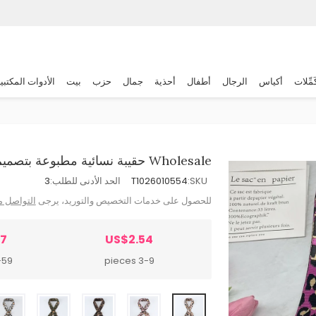
َمِّلات
أكياس
الرجال
أطفال
أحذية
جمال
حزب
بيت
الأدوات المكتبي
Wholesale حقيبة نسائية مطبوعة بتصميم عصري، حقيبة كتف عريضة، إكسسوارات
SKU:
T1026010554
الحد الأدنى للطلب:
3
للحصول على خدمات التخصيص والتوريد، يرجى
التواصل م
27
US$2.54
 pieces
3-9 pieces