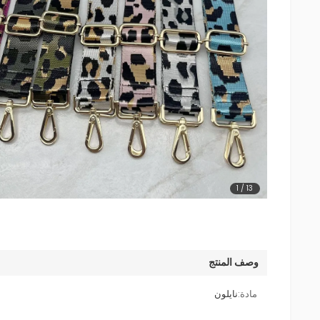
1
/
13
وصف المنتج
مادة:
نايلون