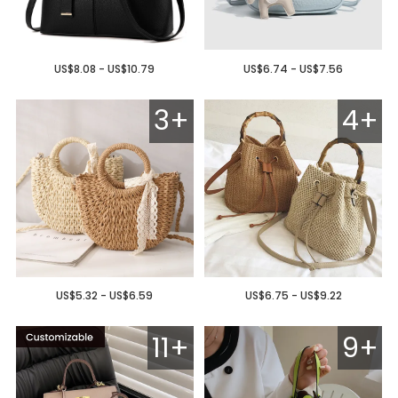
US$8.08 - US$10.79
US$6.74 - US$7.56
3+
4+
US$5.32 - US$6.59
US$6.75 - US$9.22
11+
9+