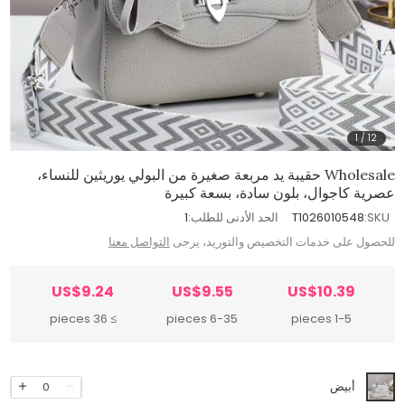
1
/
12
Wholesale حقيبة يد مربعة صغيرة من البولي يوريثين للنساء،
عصرية كاجوال، بلون سادة، بسعة كبيرة
SKU:
T1026010548
الحد الأدنى للطلب:
1
للحصول على خدمات التخصيص والتوريد، يرجى
التواصل معنا
US$9.24
US$9.55
US$10.39
≥ 36 pieces
6-35 pieces
1-5 pieces
أبيض
0