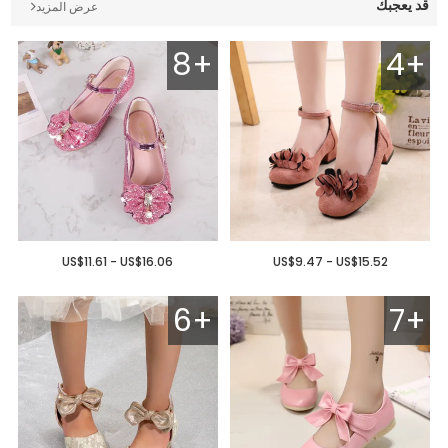
قد يعجبك
عرض المزيد
8+
4+
US$11.61 - US$16.06
US$9.47 - US$15.52
6+
7+