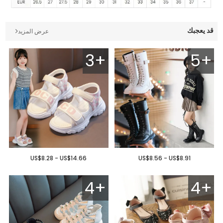
قد يعجبك
عرض المزيد
3+
5+
US$8.28 - US$14.66
US$8.56 - US$8.91
4+
4+