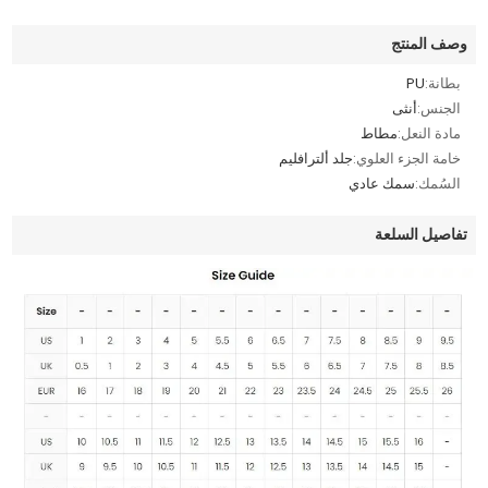
وصف المنتج
بطانة:
PU
الجنس:
أنثى
مادة النعل:
مطاط
خامة الجزء العلوي:
جلد ألترافليم
السُمك:
سمك عادي
تفاصيل السلعة