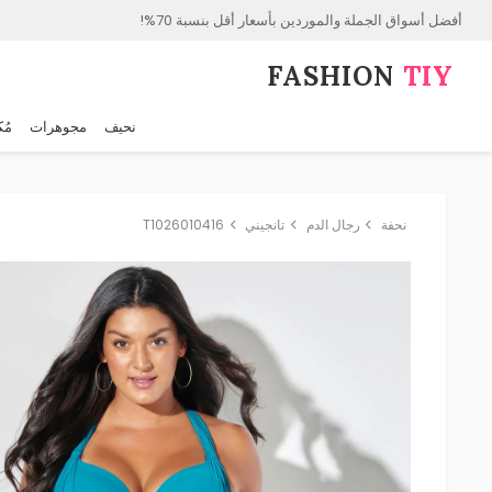
أفضل أسواق الجملة والموردين بأسعار أقل بنسبة 70%!
FASHION⁠
TIY
نحيف
مجوهرات
مُك
نحفة
رجال الدم
تانجيني
T1026010416