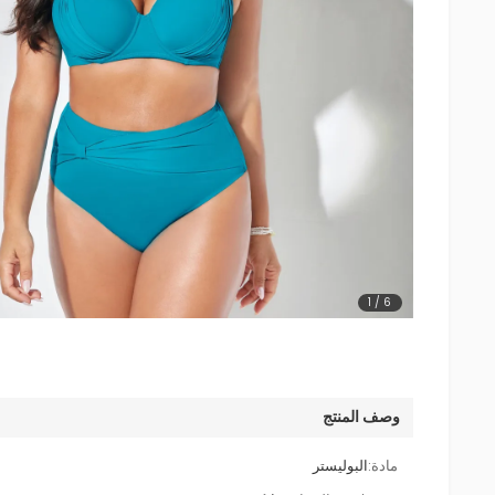
1
/
6
وصف المنتج
مادة:
البوليستر