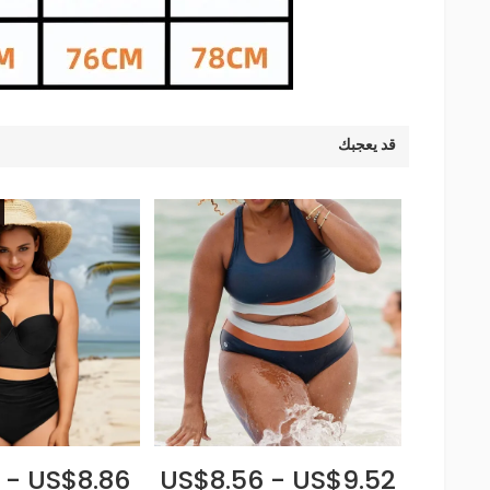
قد يعجبك
 - US$8.86
US$8.56 - US$9.52