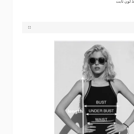
:
لون ثابت