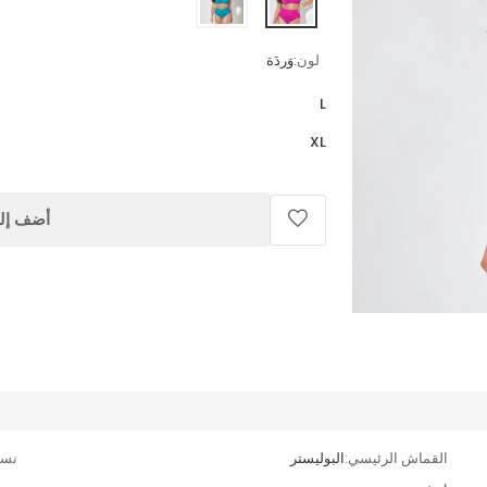
لون:
وَردَة
L
XL
أضف إلى
القماش الرئيسي:
البوليستر
نسب