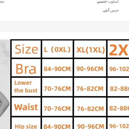
أسلوب:
جنسي
نمط
جنس:
أنثى