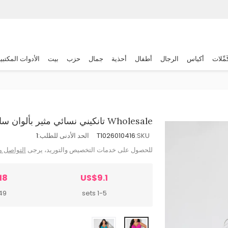
َمِّلات
أكياس
الرجال
أطفال
أحذية
جمال
حزب
بيت
الأدوات المكتبي
Wholesale تانكيني نسائي مثير بألوان سادة زاهية ومقاسات كبيرة
SKU:
T1026010416
الحد الأدنى للطلب:
1
للحصول على خدمات التخصيص والتوريد، يرجى
التواصل م
18
US$9.1
sets
1-5 sets