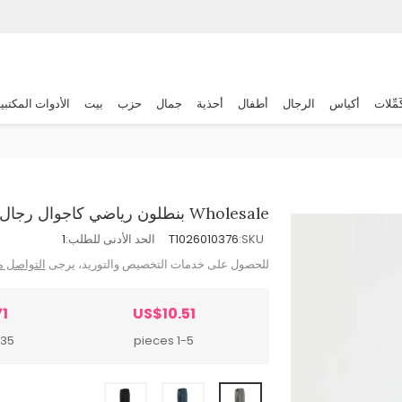
َمِّلات
أكياس
الرجال
أطفال
أحذية
جمال
حزب
بيت
الأدوات المكتبي
Wholesale بنطلون رياضي كاجوال رجال بقماش ثلج ناعم وسحاب
SKU:
T1026010376
الحد الأدنى للطلب:
1
للحصول على خدمات التخصيص والتوريد، يرجى
التواصل م
1
US$10.51
pieces
1-5 pieces