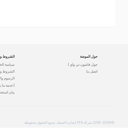
حول الموضة
الشروط وا
حول فاشون تي واي |
سياسة الخ
اتصل بنا
الشروط وال
الرسوم وا
| خدمة ما بع
بيان استخد
©2015-2026 شركة FFA لتجارة الجملة، جميع الحقوق محفوظة