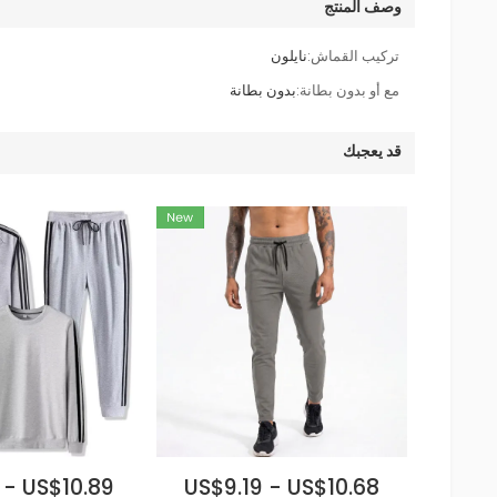
وصف المنتج
تركيب القماش:
نايلون
مع أو بدون بطانة:
بدون بطانة
قد يعجبك
 - US$10.89
US$9.19 - US$10.68