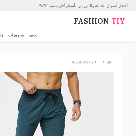
أفضل أسواق الجملة والموردين بأسعار أقل بنسبة 70%!
FASHION⁠
TIY
نحيف
مجوهرات
مُك
عام
-
T1026010376