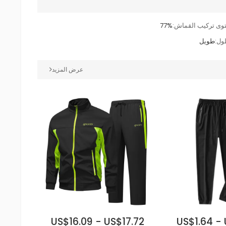
وى تركيب القماش:
77%
ول:
طويل
عرض المزيد
US$16.09 - US$17.72
US$1.64 - 