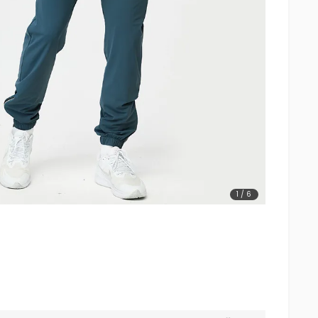
1
/
6