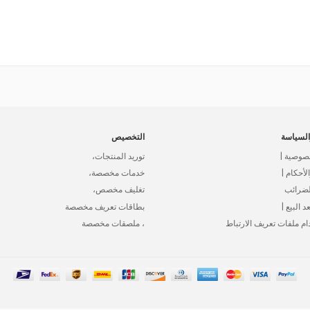
لسياسة
التخصيص
صوصية |
توريد المنتجات،
أحكام |
خدمات مخصصة،
لضرائب
تغليف مخصص،
د البيع |
بطاقات تعريف مخصصة
ام ملفات تعريف الارتباط
، ملصقات مخصصة