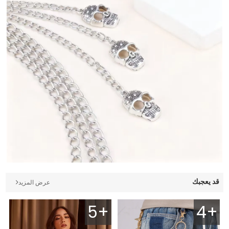
قد يعجبك
عرض المزيد
5+
4+