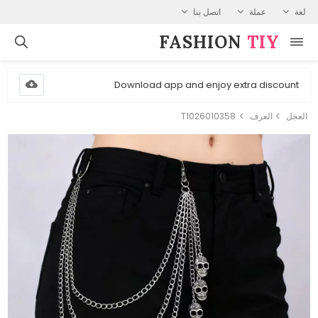
لغة
عملة
اتصل بنا
FASHION⁠
TIY
Download app and enjoy extra discount
العجل
العرف
T1026010358