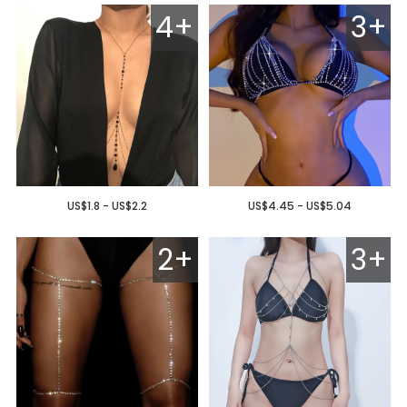
4+
3+
US$1.8 - US$2.2
US$4.45 - US$5.04
2+
3+