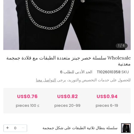
1
/
6
Wholesale سلسلة خصر جينز متعددة الطبقات مع قلادة جمجمة
معدنية
SKU:
T1026010358
الحد الأدنى للطلب:
6
للحصول على خدمات التخصيص والتوريد، يرجى
التواصل معنا
US$0.76
US$0.82
US$0.94
≥ 100 pieces
20-99 pieces
6-19 pieces
سلسلة بنطال ثلاثية الطبقات على شكل جمجمة
0