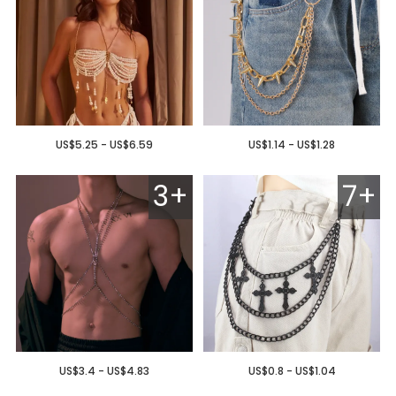
US$5.25 - US$6.59
US$1.14 - US$1.28
3+
7+
US$3.4 - US$4.83
US$0.8 - US$1.04