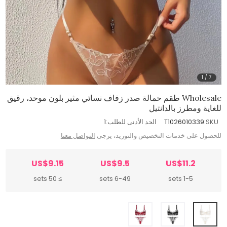
1
/
7
Wholesale طقم حمالة صدر زفاف نسائي مثير بلون موحد، رقيق
للغاية ومطرز بالدانتيل
SKU:
T1026010339
الحد الأدنى للطلب:
1
للحصول على خدمات التخصيص والتوريد، يرجى
التواصل معنا
US$9.15
US$9.5
US$11.2
≥ 50 sets
6-49 sets
1-5 sets