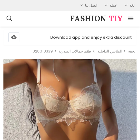
لغة
عملة
اتصل بنا
FASHION⁠
TIY
Download app and enjoy extra discount
نحفة
الملابس الداخلية
طقم حمالات الصدرية
T1026010339