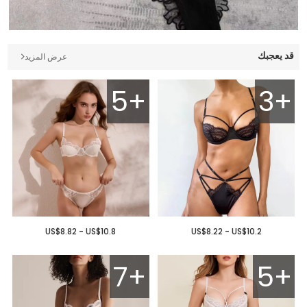
قد يعجبك
عرض المزيد
5+
3+
US$8.82 - US$10.8
US$8.22 - US$10.2
7+
5+