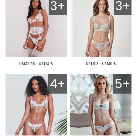
3+
3+
US$12.98 - US$14.6
US$9.2 - US$10.6
4+
5+