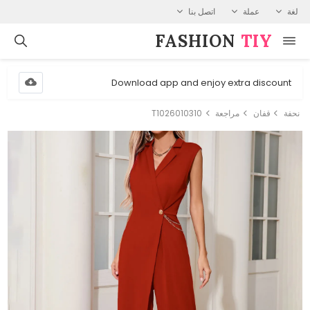
لغة
عملة
اتصل بنا
FASHION⁠
TIY
Download app and enjoy extra discount
نحفة
قفان
مراجعة
T1026010310