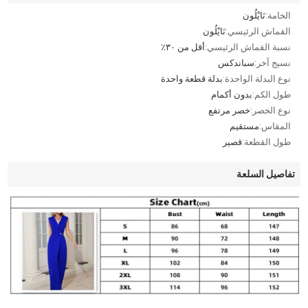
الخامة:
نَايْلُون
القماش الرئيسي:
نَايْلُون
نسبة القماش الرئيسي:
أقل من ٣٠٪
نسيج آخر:
سباندكس
نوع البدلة الواحدة:
بدلة قطعة واحدة
طول الكم:
بدون أكمام
نوع الخصر:
خصر مرتفع
المقاس:
مستقيم
طول القطعة:
قصير
تفاصيل السلعة