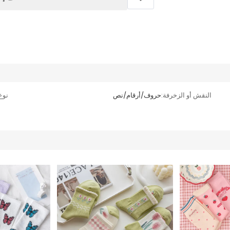
النقش أو الزخرفة:
حروف/أرقام/نص
نوع