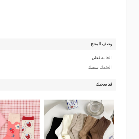
وصف المنتج
الخامة:
قطن
السُمك:
سميك
قد يعجبك