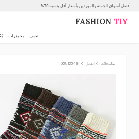
أفضل أسواق الجملة والموردين بأسعار أقل بنسبة 70%!
FASHION⁠
TIY
نحيف
مجوهرات
مُك
مكمحلات
العمل
T1025122491