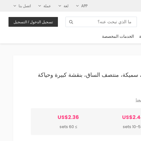
APP
لغة
عملة
اتصل بنا
تسجيل الدخول / التسجيل
ة
الخدمات المخصصة
لرجال، سميكة، منتصف الساق، بنقشة كبيرة وحياكة
عنا
US$2.36
US$2.4
≥ 60 sets
10-59 s