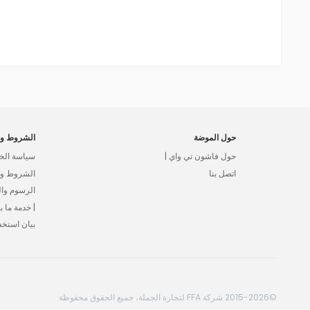
حول الموضة
الشروط وا
حول فاشون تي واي |
سياسة الخ
اتصل بنا
الشروط وال
الرسوم وا
| خدمة ما بع
بيان استخد
©2015-2026 شركة FFA لتجارة الجملة، جميع الحقوق محفوظة