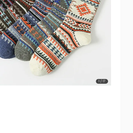
1
/
17