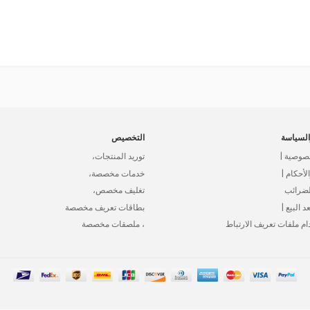
لسياسة
التخصيص
صوصية |
توريد المنتجات،
أحكام |
خدمات مخصصة،
لضرائب
تغليف مخصص،
د البيع |
بطاقات تعريف مخصصة
ام ملفات تعريف الارتباط
، ملصقات مخصصة