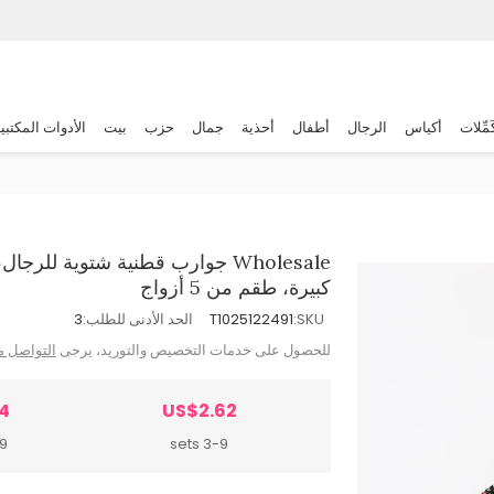
َمِّلات
أكياس
الرجال
أطفال
أحذية
جمال
حزب
بيت
الأدوات المكتبي
Wholesale جوارب قطنية شتوية ل
كبيرة، طقم من 5 أزواج
SKU:
T1025122491
الحد الأدنى للطلب:
3
للحصول على خدمات التخصيص والتوريد، يرجى
التواصل م
4
US$2.62
ets
3-9 sets