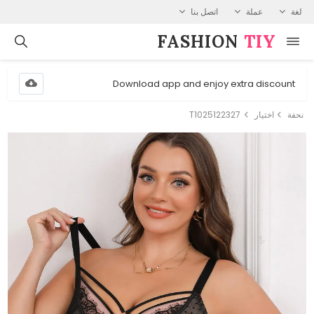
لغة
عملة
اتصل بنا
FASHION⁠
TIY
Download app and enjoy extra discount
نحفة
اختيار
T1025122327