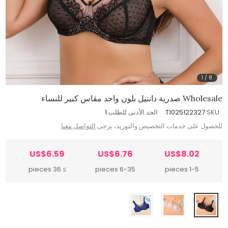
1
/
8
Wholesale صدرية دانتيل بلون واحد مقاس كبير للنساء
SKU:
T1025122327
الحد الأدنى للطلب:
1
للحصول على خدمات التخصيص والتوريد، يرجى
التواصل معنا
US$6.59
US$6.76
US$8.02
≥ 36 pieces
6-35 pieces
1-5 pieces