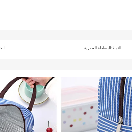
النمط:
البساطة العصرية
الخا