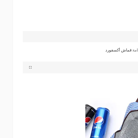
مة:
قماش أكسفورد