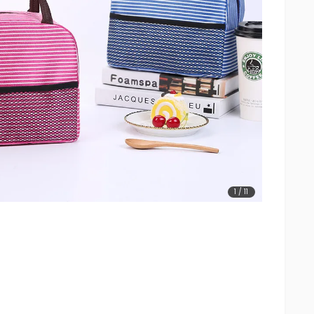
1
/
11