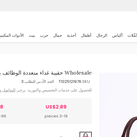
َمِّلات
أكياس
الرجال
أطفال
أحذية
جمال
حزب
بيت
الأدوات المكتبي
Wholesale حقيبة غداء متعددة الوظائف بخطوط عصرية مع جيب أمامي
SKU:
T1025121976
الحد الأدنى للطلب:
3
للحصول على خدمات التخصيص والتوريد، يرجى
التواصل م
48
US$2.89
 pieces
3-19 pieces