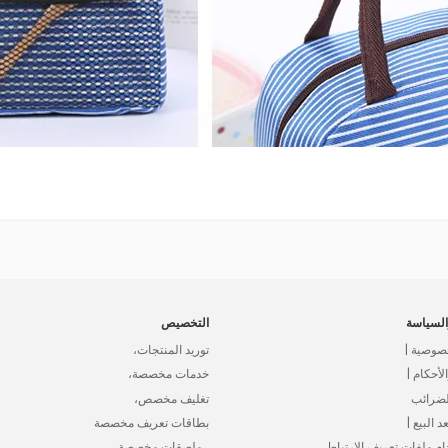
لسياسة
التخصيص
صوصية |
توريد المنتجات،
أحكام |
خدمات مخصصة،
لضرائب
تغليف مخصص،
د البيع |
بطاقات تعريف مخصصة
ام ملفات تعريف الارتباط
، ملصقات مخصصة