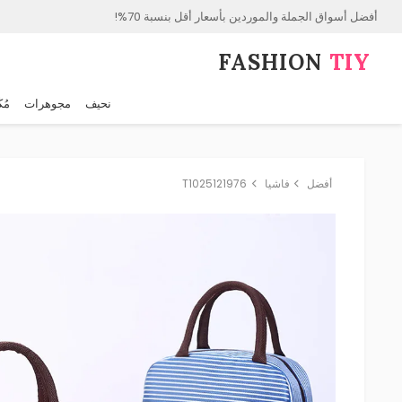
أفضل أسواق الجملة والموردين بأسعار أقل بنسبة 70%!
FASHION⁠
TIY
نحيف
مجوهرات
مُك
أفضل
فاشيا
T1025121976