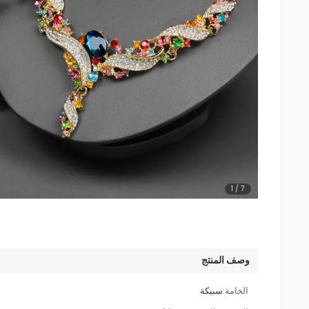
1
/
7
وصف المنتج
الخامة:
سبيكة