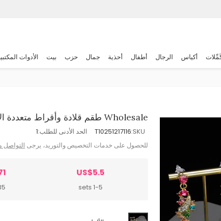
َمِّلات
أكياس
الرجال
أطفال
أحذية
جمال
حزب
بيت
الأدوات المكتبي
Wholesale طقم قلادة وأقراط متعددة الألوان مبالغ فيه بحجر الراين للعروس
SKU:
T10251217116
الحد الأدنى للطلب:
1
للحصول على خدمات التخصيص والتوريد، يرجى
التواصل م
71
US$5.5
sets
1-5 sets