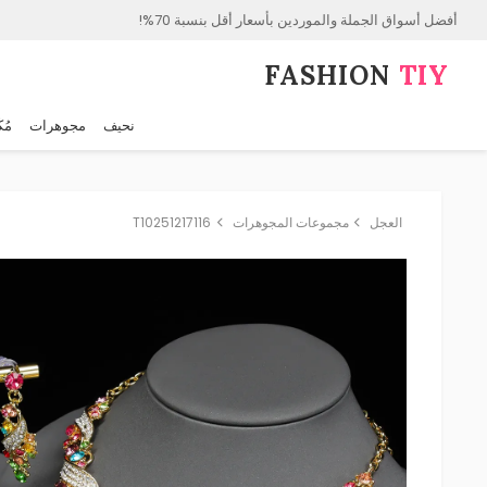
أفضل أسواق الجملة والموردين بأسعار أقل بنسبة 70%!
FASHION⁠
TIY
نحيف
مجوهرات
مُك
العجل
مجموعات المجوهرات
T10251217116