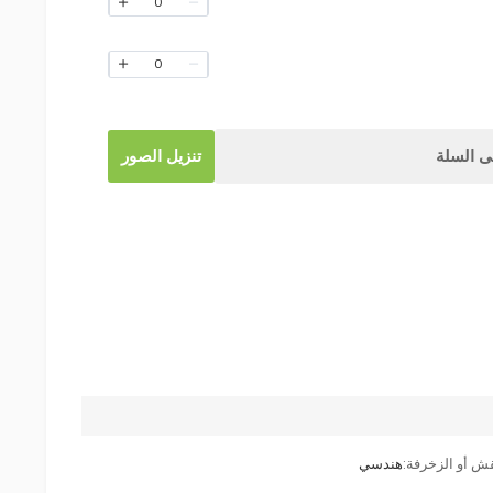
0
0
 السلة
تنزيل الصور
قش أو الزخرفة:
هندسي