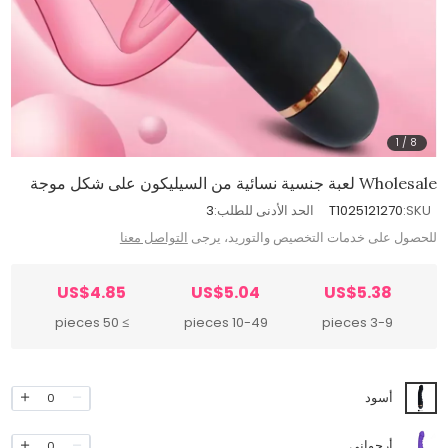
1
/
8
Wholesale لعبة جنسية نسائية من السيليكون على شكل موجة
SKU:
T1025121270
الحد الأدنى للطلب:
3
للحصول على خدمات التخصيص والتوريد، يرجى
التواصل معنا
US$4.85
US$5.04
US$5.38
≥ 50 pieces
10-49 pieces
3-9 pieces
أسود
0
أرجواني
0