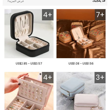
قد يعجبك
عرض المزيد
4+
7+
US$2.85 - US$3.57
US$1.08 - US$1.56
4+
3+