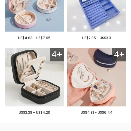
US$4.93 - US$7.05
US$2.85 - US$3.3
4+
4+
US$3.38 - US$4.28
US$4.81 - US$6.44