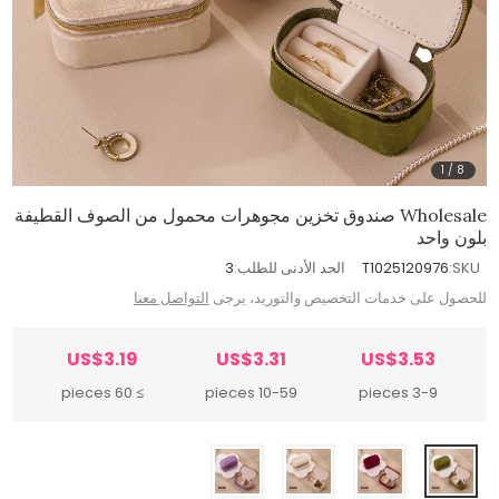
1
/
8
Wholesale صندوق تخزين مجوهرات محمول من الصوف القطيفة
بلون واحد
SKU:
T1025120976
الحد الأدنى للطلب:
3
للحصول على خدمات التخصيص والتوريد، يرجى
التواصل معنا
US$3.19
US$3.31
US$3.53
≥ 60 pieces
10-59 pieces
3-9 pieces