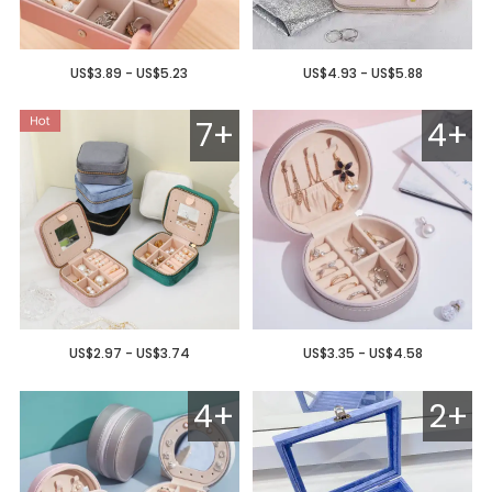
US$3.89 - US$5.23
US$4.93 - US$5.88
7+
4+
US$2.97 - US$3.74
US$3.35 - US$4.58
4+
2+