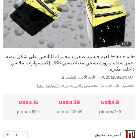
1
/
8
Wholesale لعبة جنسية صغيرة محمولة للبالغين على شكل بيضة
أحمر شفاه مزودة بشحن مغناطيسي USB إكسسوارات ملابس
داخلية مثيرة
SKU:
T1025120826
الحد الأدنى للطلب:
2
للحصول على خدمات التخصيص والتوريد، يرجى
التواصل معنا
US$4.15
US$4.39
US$4.8
≥ 50 pieces
10-49 pieces
2-9 pieces
أحمر مع صندوق
0