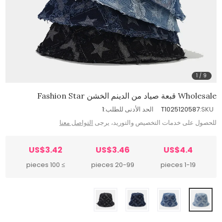
1
/
9
Wholesale قبعة صياد من الدينم الخشن Fashion Star
SKU:
T1025120587
الحد الأدنى للطلب:
1
للحصول على خدمات التخصيص والتوريد، يرجى
التواصل معنا
US$3.42
US$3.46
US$4.4
≥ 100 pieces
20-99 pieces
1-19 pieces