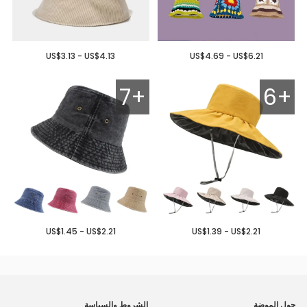
US$3.13 - US$4.13
US$4.69 - US$6.21
7+
6+
US$1.45 - US$2.21
US$1.39 - US$2.21
حول الموضة
الشروط والسياسة