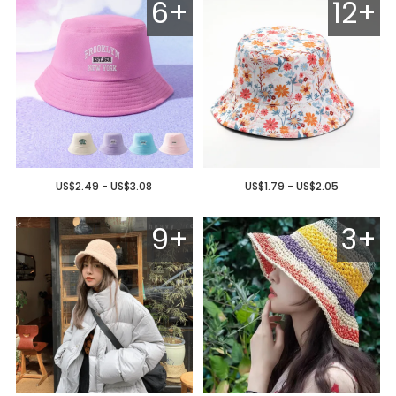
6+
12+
US$2.49 - US$3.08
US$1.79 - US$2.05
9+
3+