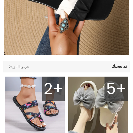
قد يعجبك
عرض المزيد
2+
5+