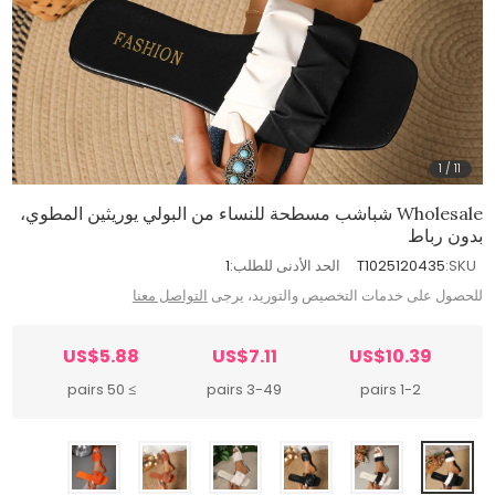
1
/
11
Wholesale شباشب مسطحة للنساء من البولي يوريثين المطوي،
بدون رباط
SKU:
T1025120435
الحد الأدنى للطلب:
1
للحصول على خدمات التخصيص والتوريد، يرجى
التواصل معنا
US$5.88
US$7.11
US$10.39
≥ 50 pairs
3-49 pairs
1-2 pairs