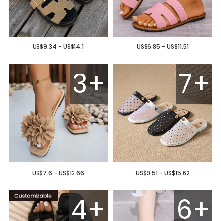
US$9.34 - US$14.1
US$6.85 - US$11.51
3+
7+
US$7.6 - US$12.66
US$9.51 - US$15.62
4+
6+