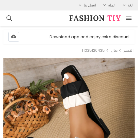
لغة
عملة
اتصل بنا
FASHION⁠
TIY
Download app and enjoy extra discount
القسم
نعال
T1025120435