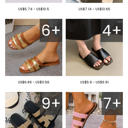
US$5.74 - US$10.5
US$7.14 - US$13.65
6+
4+
US$6.89 - US$11.56
US$5.6 - US$9.91
9+
7+