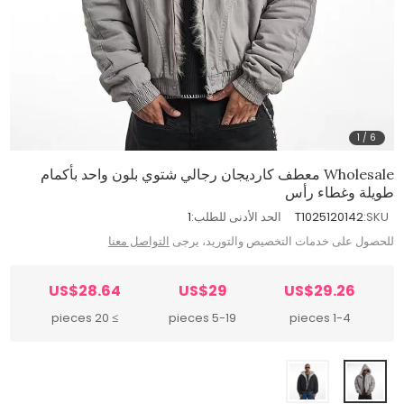
1
/
6
Wholesale معطف كارديجان رجالي شتوي بلون واحد بأكمام
طويلة وغطاء رأس
SKU:
T1025120142
الحد الأدنى للطلب:
1
للحصول على خدمات التخصيص والتوريد، يرجى
التواصل معنا
US$28.64
US$29
US$29.26
≥ 20 pieces
5-19 pieces
1-4 pieces