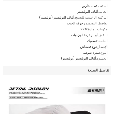
الياقة:
ياقة ماندارين
الخامة:
ألياف البوليستر
التركيبة الرئيسية للنسيج:
ألياف البوليستر (بوليستر)
تفاصيل التصميم:
زخرفة الجيب
مكونات المادة:
99%
النقش أو الزخرفة:
لون واحد
السُمك:
تسميك
الإصدار:
نوع فضفاض
النوع:
سترة صوفية
الحشوة:
ألياف البوليستر (بوليستر)
تفاصيل السلعة