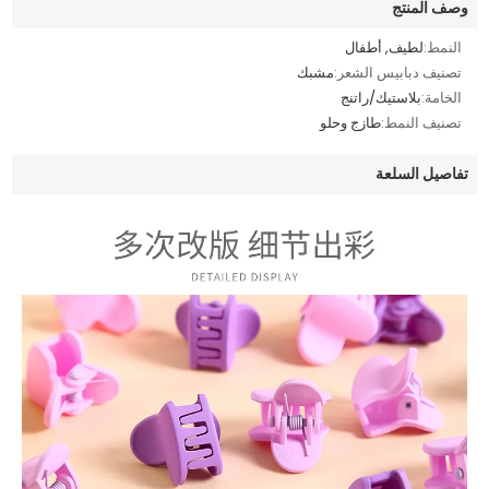
وصف المنتج
النمط:
لطيف, أطفال
تصنيف دبابيس الشعر:
مشبك
الخامة:
بلاستيك/راتنج
تصنيف النمط:
طازج وحلو
تفاصيل السلعة